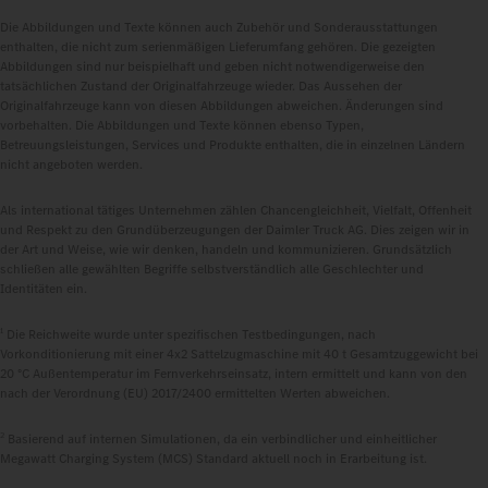
Die Abbildungen und Texte können auch Zubehör und Sonderausstattungen
enthalten, die nicht zum serienmäßigen Lieferumfang gehören. Die gezeigten
Abbildungen sind nur beispielhaft und geben nicht notwendigerweise den
tatsächlichen Zustand der Originalfahrzeuge wieder. Das Aussehen der
Originalfahrzeuge kann von diesen Abbildungen abweichen. Änderungen sind
vorbehalten. Die Abbildungen und Texte können ebenso Typen,
Betreuungsleistungen, Services und Produkte enthalten, die in einzelnen Ländern
nicht angeboten werden.
Als international tätiges Unternehmen zählen Chancengleichheit, Vielfalt, Offenheit
und Respekt zu den Grundüberzeugungen der Daimler Truck AG. Dies zeigen wir in
der Art und Weise, wie wir denken, handeln und kommunizieren. Grundsätzlich
schließen alle gewählten Begriffe selbstverständlich alle Geschlechter und
Identitäten ein.
1
Die Reichweite wurde unter spezifischen Testbedingungen, nach
Vorkonditionierung mit einer 4x2 Sattelzugmaschine mit 40 t Gesamtzuggewicht bei
20 °C Außentemperatur im Fernverkehrseinsatz, intern ermittelt und kann von den
nach der Verordnung (EU) 2017/2400 ermittelten Werten abweichen.
2
Basierend auf internen Simulationen, da ein verbindlicher und einheitlicher
Megawatt Charging System (MCS) Standard aktuell noch in Erarbeitung ist.