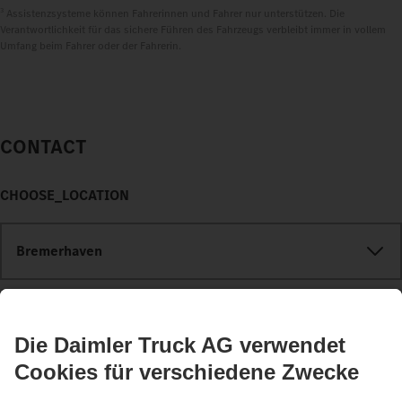
3
Assistenzsysteme können Fahrerinnen und Fahrer nur unterstützen. Die
Verantwortlichkeit für das sichere Führen des Fahrzeugs verbleibt immer in vollem
Umfang beim Fahrer oder der Fahrerin.
CONTACT
CHOOSE_LOCATION
Bremerhaven
Georg Diekmann Automobile GmbH & Co. KG
Stresemannstraße 50
27570 Bremerhaven