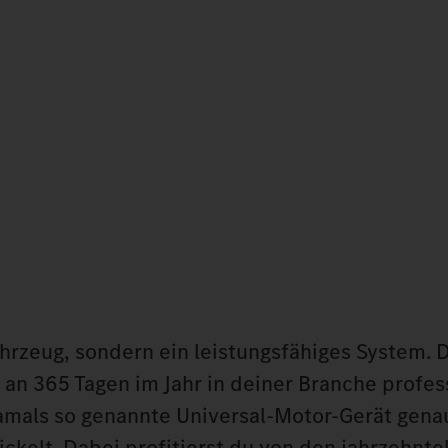
rzeug, sondern ein leistungsfähiges System. 
an 365 Tagen im Jahr in deiner Branche profes
damals so genannte Universal-Motor-Gerät gena
ckelt. Dabei profitierst du von den jahrzehnt